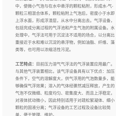
中，使微小气泡与在水中悬浮的颗粒粘附，形成水-气-
颗粒三相混合体系，颗粒粘附上气泡后，密度小于水即
上浮水面，形成浮渣层，从水中分离出去。气浮设备，
包括完成分离过程的气浮池和产生气泡的附属设备。水
处理中，气浮法可用于沉淀法不适用的场合，以分离比
重接近于水和难以沉淀的悬浮物，例如油脂、纤维、藻
类等，也可用以浓缩活性污泥。
工艺特点：
目前压力溶气气浮法的气浮装置应用最广。
与其他气浮装置相比，该气浮设备具有以下优点：加压
条件下，空气的溶解度大，供气浮用的气泡数量多，能
够确保气浮效果；溶入的气体经骤然减压释放，产生的
气泡不仅微细、粒度均匀、密集度大、而且上浮稳定，
对液体扰动微小，因此特别适用于对疏松絮凝体、细小
颗粒的固液分离；气浮设备的工艺过程及设备比较简
单，便于管理、维护。