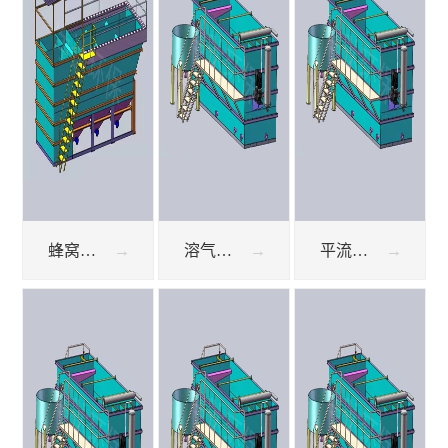
蜂窝斜管沉淀池
溶气式气浮机
平流式气浮机