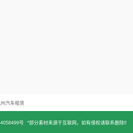
设备耗
地址：广东省东莞市
81132565
电话：130-7137 088
杭州汽车租赁
14058499号
*部分素材来源于互联网，如有侵权请联系删除!!