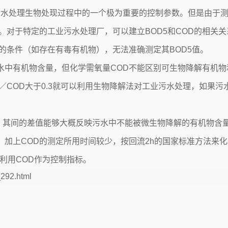
污水处理
生物处现过程中的一个极为重要的控制参数。但是由于
。对于特定的
工业污水处理
厂，可以建立BOD5和COD的相关
的条件（如存在有毒有机物），无法准确测定其BOD5值。
中有机物含量，但化学需氧量COD不能区别可生物降解有机物
5／COD大于0.3就可以利用生物降解法对
工业污水处理
，如果污水
，其间的差值能够大概反映污水中不能被微生物降解的有机物含量
加上COD的测定所用时间较少，按回流2h的国家标准方法来化验
利用COD作为控制指标。
_292.html