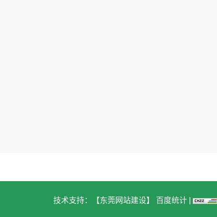
材与配件
蕉利东区五路9号101室
传真：0769-
3 / 0769-8113 2565
邮箱：353866068@qq.com
技术支持：
【东莞网站建设】
百度统计
|