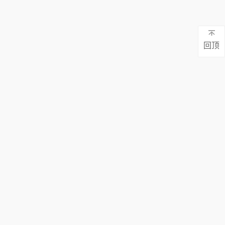
上千家案例 免费检测 定制方案 持续达标
回顶