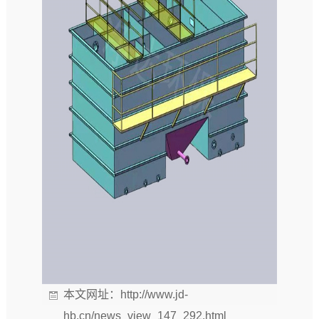
本文网址：
http://www.jd-
hb.cn/news_view_147_292.html