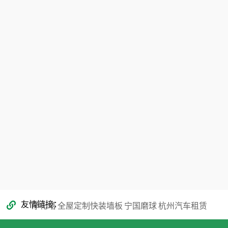
地址：广东省东莞市蕉利东区五路9号101
真：0769-81132565
电话：130-7137 0883 / 0769-8113 2565
353866068@qq.com
友情链接
净化塔
全屋定制快装墙板
宁国磨球
杭州汽车租赁