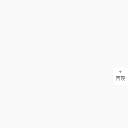
回顶
地址：广东省东莞市蕉利东区五路9号101
真：0769-81132565
电话：130-7137 0883 / 0769-8113 2565