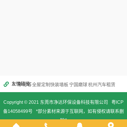
353866068@qq.com
友情链接
净化塔
全屋定制快装墙板
宁国磨球
杭州汽车租赁
Copyright © 2021 东莞市净达环保设备科技有限公司
粤ICP
备14058499号
*部分素材来源于互联网，如有侵权请联系删
除!!