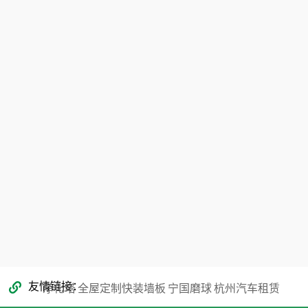
地址：广东省东莞市蕉利东区五路9号101
真：0769-81132565
电话：130-7137 0883 / 0769-8113 2565
353866068@qq.com
友情链接
净化塔
全屋定制快装墙板
宁国磨球
杭州汽车租赁