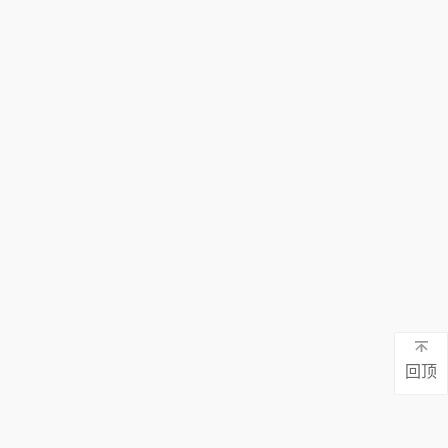
废水一体化处理设备源头厂家
上千家案例 免费检测 定制方案 持续达标
回顶