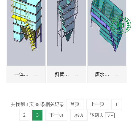
一体化污水处理设备 沉淀池
斜管沉淀池设计
废水处理设备-三级沉淀池设计
共找到
3
页
38
条相关记录
首页
上一页
1
2
3
下一页
尾页
转到页